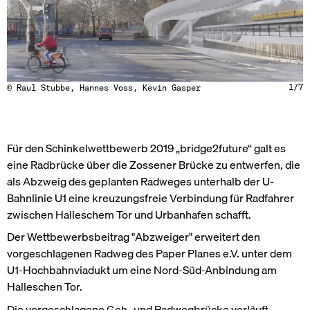
1
/
7
© Raul Stubbe, Hannes Voss, Kevin Gasper
Für den Schinkelwettbewerb 2019 „bridge2future“ galt es
eine Radbrücke über die Zossener Brücke zu entwerfen, die
als Abzweig des geplanten Radweges unterhalb der U-
Bahnlinie U1 eine kreuzungsfreie Verbindung für Radfahrer
zwischen Halleschem Tor und Urbanhafen schafft.
Der Wettbewerbsbeitrag "Abzweiger" erweitert den
Seiten
vorgeschlagenen Radweg des Paper Planes e.V. unter dem
Projekte
U1-Hochbahnviadukt um eine Nord-Süd-Anbindung am
Info
Halleschen Tor.
Die vorgeschlagene Geh- und Radwegbrücke verläuft