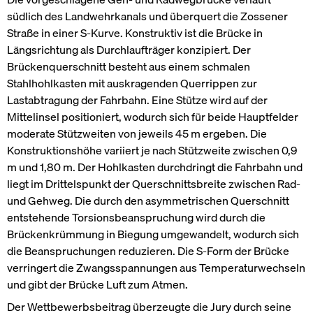
südlich des Landwehrkanals und überquert die Zossener
Straße in einer S-Kurve. Konstruktiv ist die Brücke in
Längsrichtung als Durchlaufträger konzipiert. Der
Brückenquerschnitt besteht aus einem schmalen
Stahlhohlkasten mit auskragenden Querrippen zur
Lastabtragung der Fahrbahn. Eine Stütze wird auf der
Mittelinsel positioniert, wodurch sich für beide Hauptfelder
moderate Stützweiten von jeweils 45 m ergeben. Die
Konstruktionshöhe variiert je nach Stützweite zwischen 0,9
m und 1,80 m. Der Hohlkasten durchdringt die Fahrbahn und
liegt im Drittelspunkt der Querschnittsbreite zwischen Rad-
und Gehweg. Die durch den asymmetrischen Querschnitt
entstehende Torsionsbeanspruchung wird durch die
Brückenkrümmung in Biegung umgewandelt, wodurch sich
die Beanspruchungen reduzieren. Die S-Form der Brücke
Social
LinkedIn
verringert die Zwangsspannungen aus Temperaturwechseln
und gibt der Brücke Luft zum Atmen.
Der Wettbewerbsbeitrag überzeugte die Jury durch seine